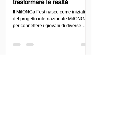
trasformare le realtà
Il MilONGa Fest nasce come iniziativa
del progetto internazionale MilONGa
per connettere i giovani di diverse
regioni con le organizzazioni della
società civile, promuovendo il
volontariato, la fraternità e l'impatto
sociale diretto. Creato come spazio di
incontro e azione, l'evento mira a
decentralizzare le esperienze di
volontariato e a consentire ai giovani di
impegnarsi attivamente in cause
urgenti, come l'accoglienza dei
migranti, il sostegno comunitario e lo
sviluppo lo