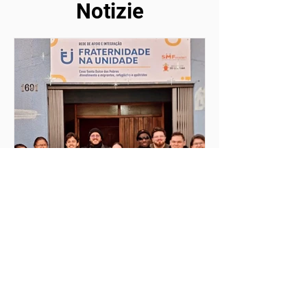
Notizie
1 ora fa
Tempo di lettura: 3 min
MilONGa Fest 2026:
Celebrare l'impegno e
trasformare le realtà
Il MilONGa Fest nasce come iniziativa