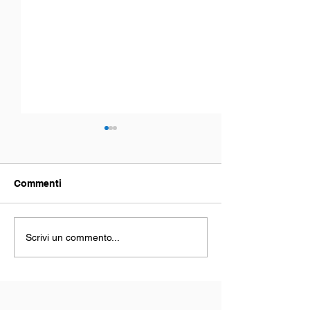
Commenti
Rischiare oggi!
Offrire la vita per
Scrivi un commento...
cambiare il mondo