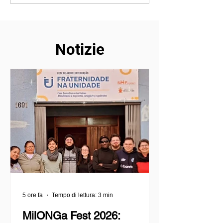
confermato la persona
un modo più ve
che vorrei essere
vivere
Notizie
5 ore fa
Tempo di lettura: 3 min
MilONGa Fest 2026: