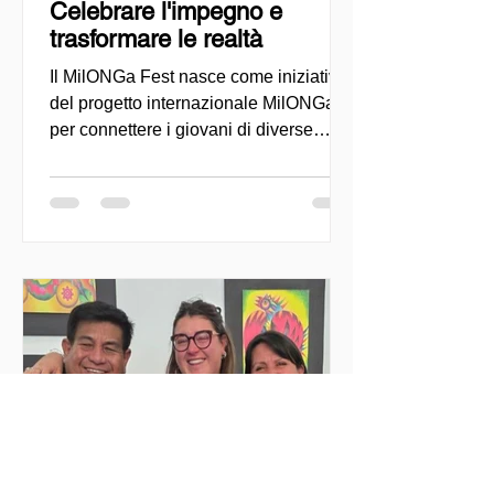
Celebrare l'impegno e
trasformare le realtà
Il MilONGa Fest nasce come iniziativa
del progetto internazionale MilONGa
per connettere i giovani di diverse
regioni con le organizzazioni della
società civile, promuovendo il
volontariato, la fraternità e l'impatto
sociale diretto. Creato come spazio di
incontro e azione, l'evento mira a
decentralizzare le esperienze di
volontariato e a consentire ai giovani di
impegnarsi attivamente in cause
urgenti, come l'accoglienza dei
migranti, il sostegno comunitario e lo
sviluppo lo