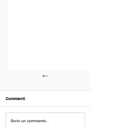
Commenti
Libano mi ha
Kenya e la nost
Scrivi un commento...