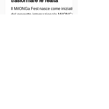
trasformare le realtà
Il MilONGa Fest nasce come iniziativa
del progetto internazionale MilONGa
per connettere i giovani di diverse
regioni con le organizzazioni della
società civile, promuovendo il
volontariato, la fraternità e l'impatto
sociale diretto. Creato come spazio di
incontro e azione, l'evento mira a
decentralizzare le esperienze di
volontariato e a consentire ai giovani di
impegnarsi attivamente in cause
urgenti, come l'accoglienza dei
migranti, il sostegno comunitario e lo
sviluppo lo