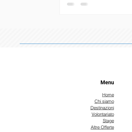
promuovendo il volontariato, la 
e l'impatto sociale diretto. Cre
spazio di incontro e azione, l'e
a decentralizzare le esperienze
volontariato e a consentire ai g
impegnarsi attivamente in caus
come l'accoglienza dei migranti,
sostegno comunitario e lo svilu
Menu
Home
Chi siamo
Destinazioni
Volontariato
Stage
Altre Offerte