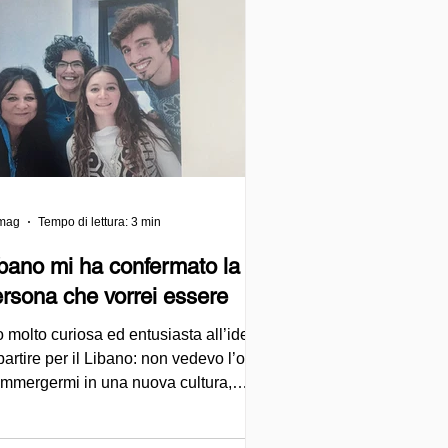
mag
Tempo di lettura: 3 min
bano mi ha confermato la
rsona che vorrei essere
 molto curiosa ed entusiasta all’idea
partire per il Libano: non vedevo l’ora
 immergermi in una nuova cultura,
noscere le persone, imparare da loro e
ettermi in gioco anche con il dialetto