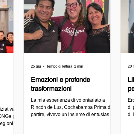
25 giu
Tempo di lettura: 2 min
20 
Emozioni e profonde
Li
trasformazioni
pe
La mia esperienza di volontariato a
Ero
Rincón de Luz, Cochabamba Prima di
di 
ziativa
partire, vivevo un insieme di entusiasmo,
di
lONGa per
curiosità e anche alcune insicurezze.
co
regioni
Sentivo un forte desiderio di
rim
età civile,