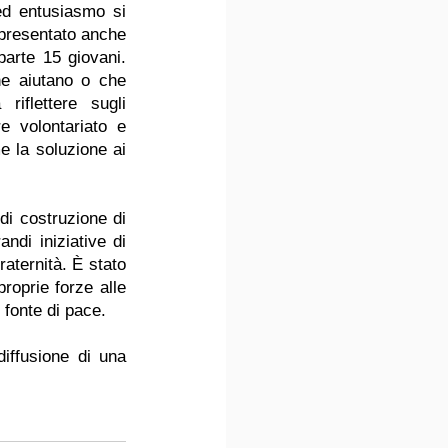
ed entusiasmo si 
presentato anche 
arte 15 giovani. 
he aiutano o che 
iflettere sugli 
e volontariato e 
e la soluzione ai 
i costruzione di 
ndi iniziative di 
aternità. È stato 
roprie forze alle 
 fonte di pace.
iffusione di una 