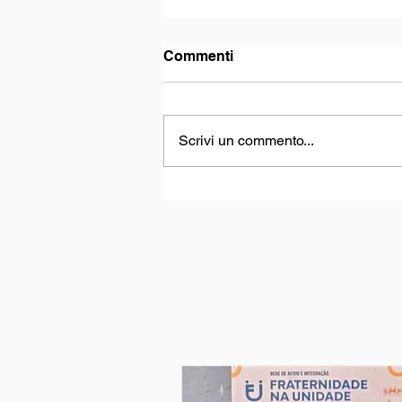
Commenti
Scrivi un commento...
Manifesto per la pace,
l’unità, la concordia e la
fraternità universale