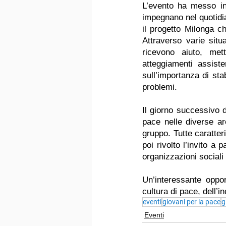
L’evento ha messo in 
impegnano nel quotidia
il progetto Milonga c
Attraverso varie situ
ricevono aiuto, mett
atteggiamenti assiste
sull’importanza di stab
problemi.
Il giorno successivo d
pace nelle diverse are
gruppo. Tutte caratter
poi rivolto l’invito a 
organizzazioni sociali
Un’interessante oppor
cultura di pace, dell’i
eventi
giovani per la pace
g
Eventi