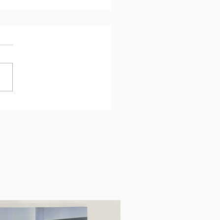
nga: Una settimana di
azione e lavoro a
mania