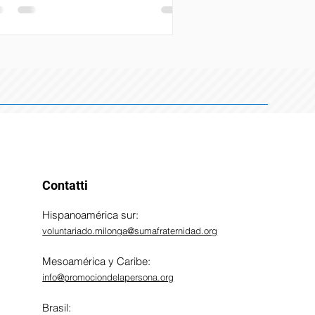
antino che avevo iniziato a studiare a
rusalemme. Dal punto di vista
fessionale, mi aspettavo di affiancare
project manager e iniziare a capire
cretamente il lavoro nelle diverse fasi
l ciclo di progetto, come concordato
ima della partenza, un’esperienza che
Contatti​
Hispanoamérica sur:
voluntariado.milonga@sumafraternidad.org
Mesoamérica y Caribe:
info@promociondelapersona.org
Brasil: