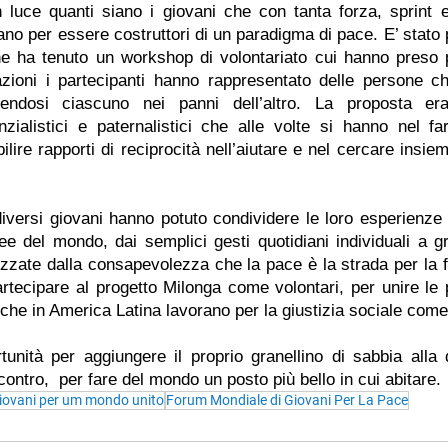
luce quanti siano i giovani che con tanta forza, sprint 
no per essere costruttori di un paradigma di pace. E’ stato 
he ha tenuto un workshop di volontariato cui hanno preso p
azioni i partecipanti hanno rappresentato delle persone c
endosi ciascuno nei panni dell’altro. La proposta era r
nzialistici e paternalistici che alle volte si hanno nel far
ilire rapporti di reciprocità nell’aiutare e nel cercare insiem
iversi giovani hanno potuto condividere le loro esperienze d
e del mondo, dai semplici gesti quotidiani individuali a gra
izzate dalla consapevolezza che la pace è la strada per la fr
partecipare al progetto Milonga come volontari, per unire le p
 che in America Latina lavorano per la giustizia sociale come
tunità per aggiungere il proprio granellino di sabbia alla d
ncontro,  per fare del mondo un posto più bello in cui abitare.
iovani per um mondo unito
Forum Mondiale di Giovani Per La Pace