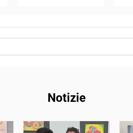
ASANTE AFRICA 2019
Milo
form
Ger
Notizie