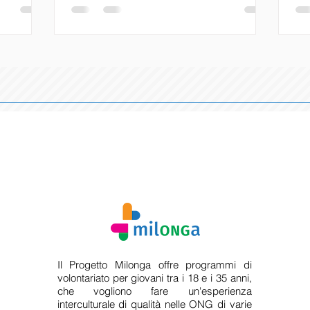
coinvolgermi in un’esperienza di
lev
fraternità
volontariato che non fosse solo di aiuto
Ge
ato come
per altre persone, ma che mi
pro
vento mira
permettesse anche di mettere in
il 
 di
discussione i miei privilegi e il mio modo
con
iovani di
di stare nel mondo. Le mie aspettative
de
e urgenti,
non erano semplicemente “aiutare”, ma
pr
 il
costruire legami basati sul rispetto, sulla
ppo lo
Il Progetto Milonga offre programmi di
volontariato per giovani tra i 18 e i 35 anni,
che vogliono fare un'esperienza
interculturale di qualità nelle ONG di varie