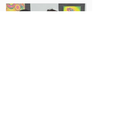
evento busca descentralizar las
experiencias de voluntariado y permitir
que las juventudes se involucren
activamente en causas urgentes, como
la acogida a migrantes, el apoyo
comunitario y el desar
25 jun
2 min de lectura
Emociones y
transformaciones profundas
Mi experiencia de voluntariado en
Rincón de Luz, Cochabamba. Antes de
viajar, habitaba una mezcla de
entusiasmo, curiosidad y también