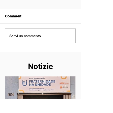
Commenti
Vacanze con degli amici
La mia esperien
Scrivi un commento...
Bolivia
Notizie