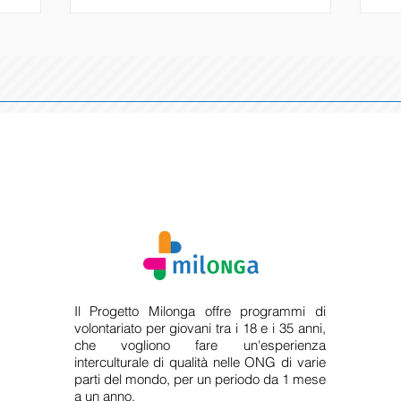
ato come
per altre persone, ma che mi
pro
vento mira
permettesse anche di mettere in
il 
 di
discussione i miei privilegi e il mio modo
con
iovani di
di stare nel mondo. Le mie aspettative
de
e urgenti,
non erano semplicemente “aiutare”, ma
pr
 il
costruire legami basati sul rispetto, sulla
ppo lo
Il Progetto Milonga offre programmi di
volontariato per giovani tra i 18 e i 35 anni,
che vogliono fare un'esperienza
interculturale di qualità nelle ONG di varie
parti del mondo, per un periodo da 1 mese
a un anno.