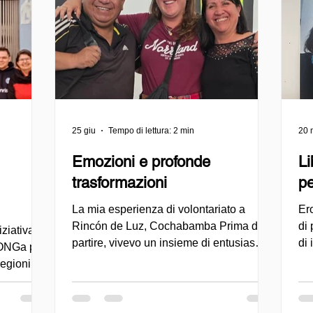
25 giu
Tempo di lettura: 2 min
20 
Emozioni e profonde
Li
trasformazioni
pe
La mia esperienza di volontariato a
Ero
Rincón de Luz, Cochabamba Prima di
di 
ziativa
partire, vivevo un insieme di entusiasmo,
di
lONGa per
curiosità e anche alcune insicurezze.
co
regioni
Sentivo un forte desiderio di
rim
età civile,
coinvolgermi in un’esperienza di
lev
fraternità
volontariato che non fosse solo di aiuto
Ge