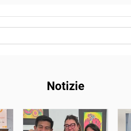
Oportunità di Volontariato
Milo
Interculturale in Kenya e
Mond
Tanzania
Pac
Notizie