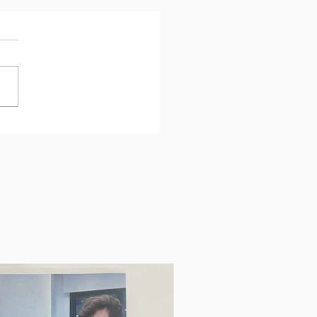
nga Nel 2º Forum
iale di Giovani Per La
e