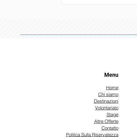
e l'impatto sociale diretto. Cre
spazio di incontro e azione, l'e
a decentralizzare le esperienze
volontariato e a consentire ai g
impegnarsi attivamente in caus
come l'accoglienza dei migranti,
sostegno comunitario e lo svilu
Menu
Home
Chi siamo
Destinazioni
Volontariato
Stage
Altre Offerte
Contatto
Politica Sulla Riservatezza