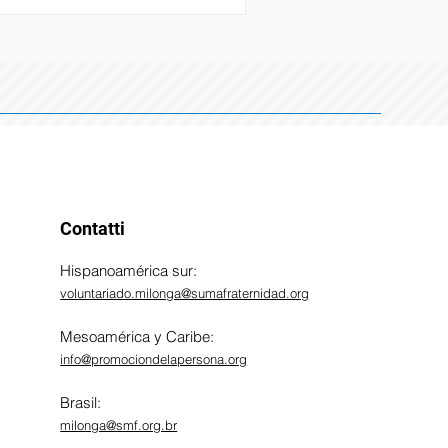
fessionale, mi aspettavo di affiancare
project manager e iniziare a capire
cretamente il lavoro nelle diverse fasi
l ciclo di progetto, come concordato
ima della partenza, un’esperienza che
Contatti​
Hispanoamérica sur:
voluntariado.milonga@sumafraternidad.org
Mesoamérica y Caribe:
info@promociondelapersona.org
Brasil:
milonga@smf.org.br