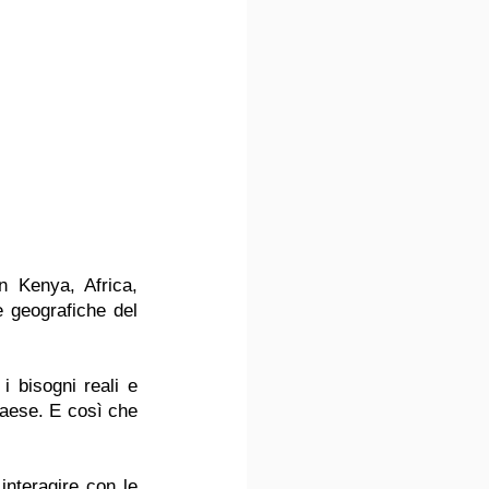
n Kenya, Africa, 
e geografiche del 
 bisogni reali e 
paese. E così che 
nteragire con le 