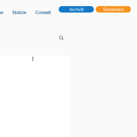
Iscriviti
Sostieneci
po
Notizie
Contatti