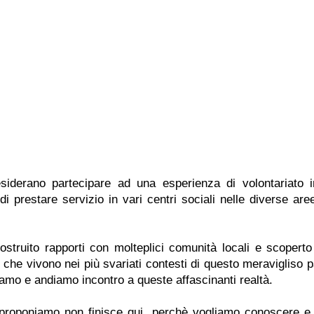
siderano partecipare ad una esperienza di volontariato i
 di prestare servizio in vari centri sociali nelle diverse are
truito rapporti con molteplici comunità locali e scoperto i
 che vivono nei più svariati contesti di questo meravigliso 
amo e andiamo incontro a queste affascinanti realtà.
proponiamo non finisce qui, perchè vogliamo conoscere e i