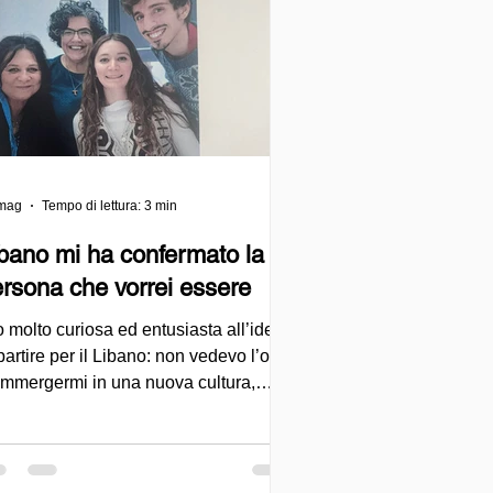
mag
Tempo di lettura: 3 min
bano mi ha confermato la
rsona che vorrei essere
 molto curiosa ed entusiasta all’idea
partire per il Libano: non vedevo l’ora
 immergermi in una nuova cultura,
noscere le persone, imparare da loro e
ettermi in gioco anche con il dialetto
antino che avevo iniziato a studiare a
rusalemme. Dal punto di vista