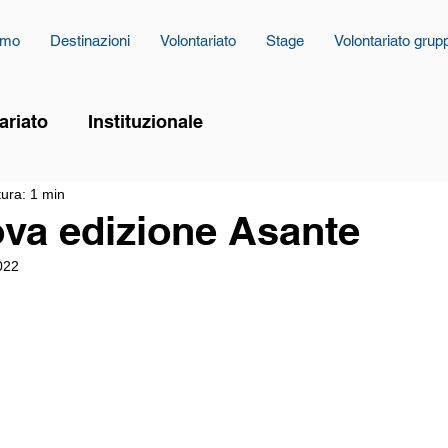
amo
Destinazioni
Volontariato
Stage
Volontariato grup
ariato
Instituzionale
tura: 1 min
va edizione Asante
022