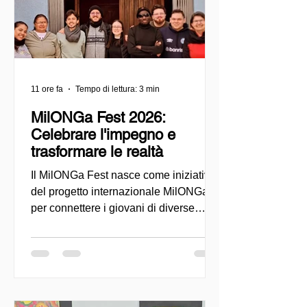
11 ore fa
Tempo di lettura: 3 min
MilONGa Fest 2026:
Celebrare l'impegno e
trasformare le realtà
Il MilONGa Fest nasce come iniziativa
del progetto internazionale MilONGa
per connettere i giovani di diverse
regioni con le organizzazioni della
società civile, promuovendo il
volontariato, la fraternità e l'impatto
sociale diretto. Creato come spazio di
incontro e azione, l'evento mira a
decentralizzare le esperienze di