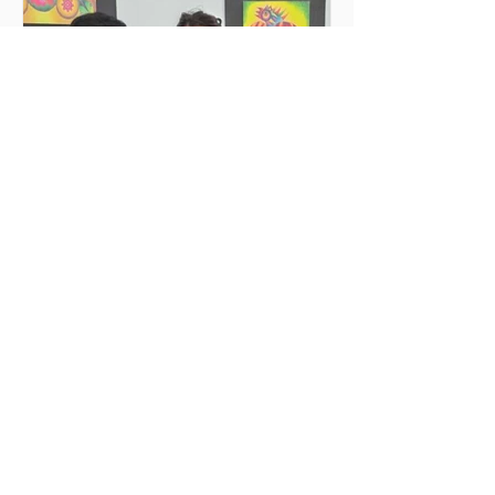
volontariato e a consentire ai giovani di
impegnarsi attivamente in cause
urgenti, come l'accoglienza dei
migranti, il sostegno comunitario e lo
sviluppo lo
25 giu
Tempo di lettura: 2 min
Emozioni e profonde
trasformazioni
La mia esperienza di volontariato a
Rincón de Luz, Cochabamba Prima di
partire, vivevo un insieme di
entusiasmo, curiosità e anche alcune
insicurezze. Sentivo un forte desiderio