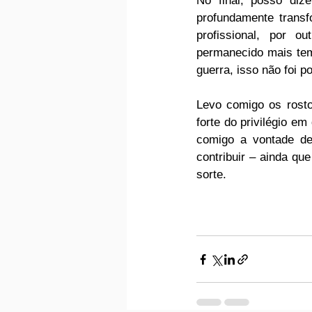
No final, posso diz
profundamente trans
profissional, por o
permanecido mais temp
guerra, isso não foi p
Levo comigo os rosto
forte do privilégio e
comigo a vontade de
contribuir – ainda q
sorte.