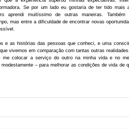
er que a experiência superou minhas expectativas: inte
formadora. Se por um lado eu gostaria de ter tido mais
utro aprendi muitíssimo de outras maneiras. Também g
o, mas entre a dificuldade de encontrar novas oportunidad
ossível.
s e as histórias das pessoas que conheci, e uma consciê
m que vivemos em comparação com tantas outras realidades.
 me colocar a serviço do outro na minha vida e no meu 
ue modestamente – para melhorar as condições de vida de 