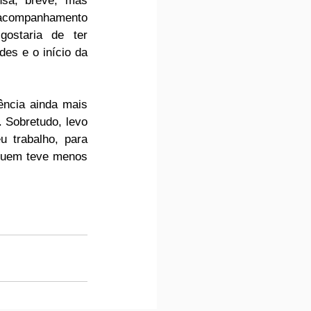
nsa, breve, mas 
 acompanhamento 
ostaria de ter 
es e o início da 
ncia ainda mais 
 Sobretudo, levo 
trabalho, para 
quem teve menos 