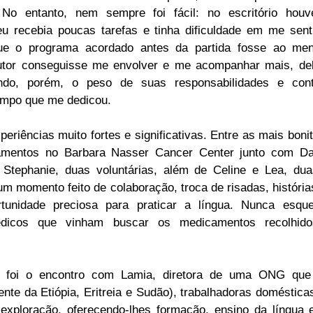
 No entanto, nem sempre foi fácil: no escritório hou
 recebia poucas tarefas e tinha dificuldade em me sentir 
 o programa acordado antes da partida fosse ao meno
utor conseguisse me envolver e me acompanhar mais, del
ndo, porém, o peso de suas responsabilidades e conti
tempo que me dedicou.
periências muito fortes e significativas. Entre as mais bonit
mentos no Barbara Nasser Cancer Center junto com Dani
 Stephanie, duas voluntárias, além de Celine e Lea, dua
um momento feito de colaboração, troca de risadas, histórias
nidade preciosa para praticar a língua. Nunca esquec
dicos que vinham buscar os medicamentos recolhidos
 foi o encontro com Lamia, diretora de uma ONG que 
ente da Etiópia, Eritreia e Sudão), trabalhadoras doméstica
exploração, oferecendo-lhes formação, ensino da língua e