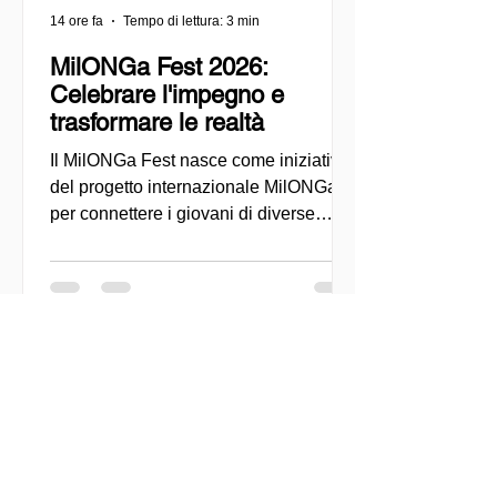
14 ore fa
Tempo di lettura: 3 min
MilONGa Fest 2026:
Celebrare l'impegno e
trasformare le realtà
Il MilONGa Fest nasce come iniziativa
del progetto internazionale MilONGa
per connettere i giovani di diverse
regioni con le organizzazioni della
società civile, promuovendo il
volontariato, la fraternità e l'impatto
sociale diretto. Creato come spazio di
incontro e azione, l'evento mira a
decentralizzare le esperienze di
volontariato e a consentire ai giovani di
impegnarsi attivamente in cause
urgenti, come l'accoglienza dei
migranti, il sostegno comunitario e lo