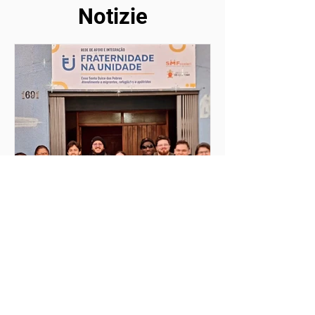
Notizie
4 giorni fa
Tempo di lettura: 3 min
MilONGa Fest 2026:
Celebrare l'impegno e
trasformare le realtà
Il MilONGa Fest nasce come iniziativa