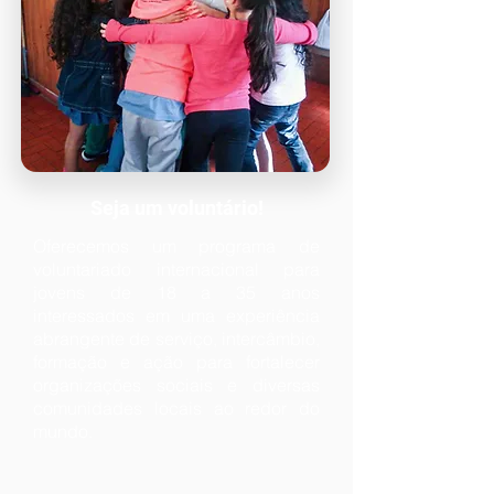
Seja um voluntário!
Oferecemos um programa de
voluntariado internacional para
jovens de 18 a 35 anos
interessados em uma experiência
abrangente de serviço, intercâmbio,
formação e ação para fortalecer
organizações sociais e diversas
comunidades locais ao redor do
mundo.