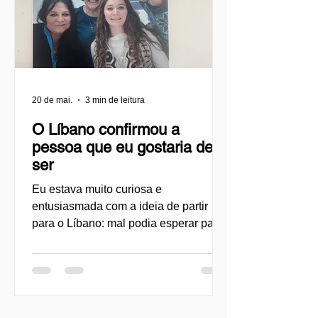
20 de mai.
3 min de leitura
O Líbano confirmou a
pessoa que eu gostaria de
ser
Eu estava muito curiosa e
entusiasmada com a ideia de partir
para o Líbano: mal podia esperar para
mergulhar em uma nova cultura,
conhecer as pessoas, aprender com
elas e me desafiar novamente também
com o dialeto levantino que eu havia
começado a estudar em Jerusalém. Do