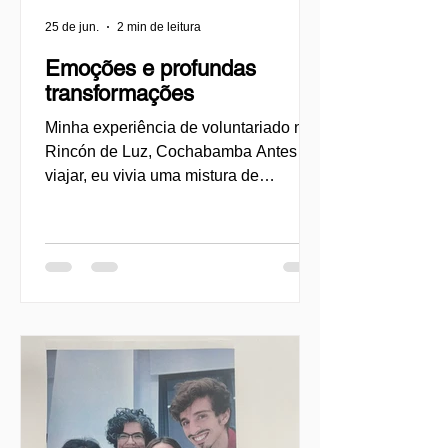
25 de jun.
2 min de leitura
Emoções e profundas
transformações
Minha experiência de voluntariado no
Rincón de Luz, Cochabamba Antes de
viajar, eu vivia uma mistura de
entusiasmo, curiosidade e também
certas inseguranças. Sentia um forte
desejo de me envolver em uma
experiência de voluntariado que não
fosse apenas uma ajuda para outras
pessoas, mas que também me
permitisse questionar meus próprios
privilégios e formas de estar no mundo.
Minhas expectativas não eram apenas
“ajudar”, mas construir vínculos a partir
do respeito, do cuidado e