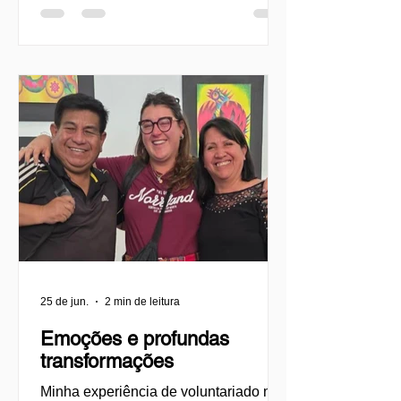
voluntariado, a fraternidade e o
impacto social direto. Criado como um
espaço de encontro e ação, o evento
busca descentralizar as experiências
de voluntariado e permitir que as
juventudes se envolvam ativamente
em causas urgentes, como a acolhida
de migrantes, o apoio comunitário e o
desenvolvimento local. Neste
25 de jun.
2 min de leitura
Emoções e profundas
transformações
Minha experiência de voluntariado no