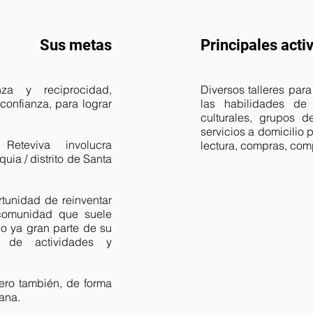
Sus metas
Principales acti
za y reciprocidad,
Diversos talleres pa
confianza, para lograr
las habilidades de 
culturales, grupos d
servicios a domicilio 
eteviva involucra
lectura, compras, comp
uia / distrito de Santa
tunidad de reinventar
 comunidad que suele
do ya gran parte de su
s de actividades y
pero también, de forma
cana.