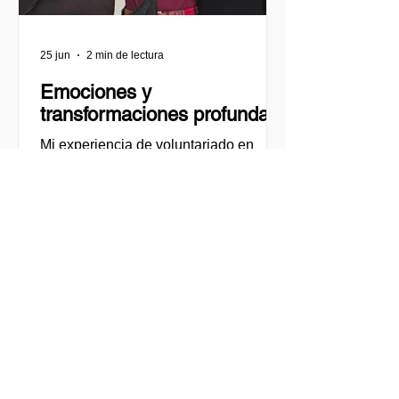
25 jun
2 min de lectura
Emociones y
transformaciones profundas
Mi experiencia de voluntariado en
Rincón de Luz, Cochabamba. Antes de
viajar, habitaba una mezcla de
entusiasmo, curiosidad y también
ciertas inseguridades. Sentía un fuerte
deseo de implicarme en una
experiencia de voluntariado que no
solo fuera de ayuda para otras
personas, sino que también me
permitiera cuestionar mis propios
privilegios y formas de estar en el
mundo. Mis expectativas no eran solo