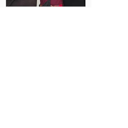
25 de jun.
2 min de leitura
Emoções e profundas
transformações
Minha experiência de voluntariado no
Rincón de Luz, Cochabamba Antes de
viajar, eu vivia uma mistura de
entusiasmo, curiosidade e também
certas inseguranças. Sentia um forte
desejo de me envolver em uma
experiência de voluntariado que não
fosse apenas uma ajuda para outras
pessoas, mas que também me
permitisse questionar meus próprios
privilégios e formas de estar no mundo.
Minhas expectativas não eram apenas