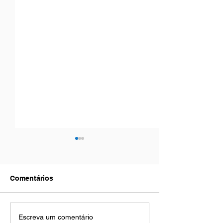
Comentários
Emoções e profundas
O Líbano confi
Escreva um comentário