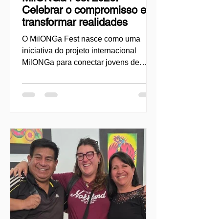
Celebrar o compromisso e
transformar realidades
O MilONGa Fest nasce como uma
iniciativa do projeto internacional
MilONGa para conectar jovens de
diferentes regiões a organizações da
sociedade civil, promovendo o
voluntariado, a fraternidade e o
impacto social direto. Criado como um
espaço de encontro e ação, o evento
busca descentralizar as experiências
de voluntariado e permitir que as
juventudes se envolvam ativamente
em causas urgentes, como a acolhida
de migrantes, o apoio comunitário e o
desenvolvimento local. Neste