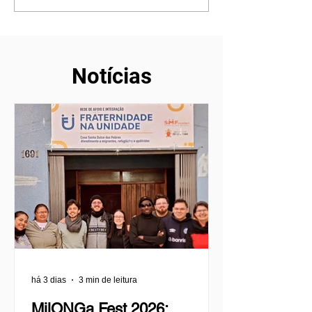
transformações
pessoa que eu 
de ser
Notícias
há 3 dias
3 min de leitura
MilONGa Fest 2026: