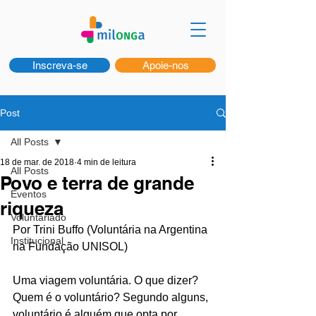
Inscreva-se
Apoie-nos
Post
All Posts
18 de mar. de 2018
4 min de leitura
All Posts
Povo e terra de grande
Eventos
riqueza
Voluntariado
Por Trini Buffo (Voluntária na Argentina 
Institucional
na Fundação UNISOL)
Uma viagem voluntária. O que dizer? 
Quem é o voluntário? Segundo alguns, 
voluntário é alguém que opta por 