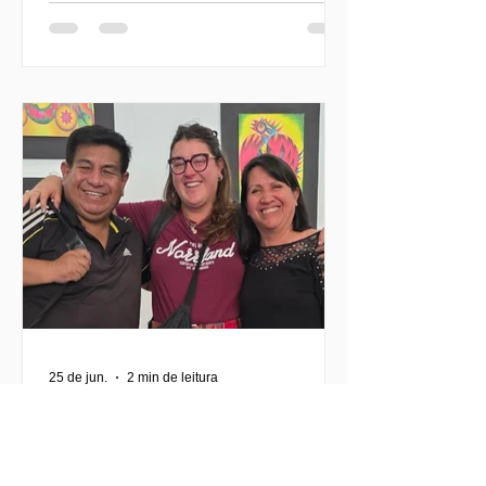
sociedade civil, promovendo o
voluntariado, a fraternidade e o
impacto social direto. Criado como um
espaço de encontro e ação, o evento
busca descentralizar as experiências
de voluntariado e permitir que as
juventudes se envolvam ativamente
em causas urgentes, como a acolhida
de migrantes, o apoio comunitário e o
desenvolvimento local. Neste
25 de jun.
2 min de leitura
Emoções e profundas
transformações