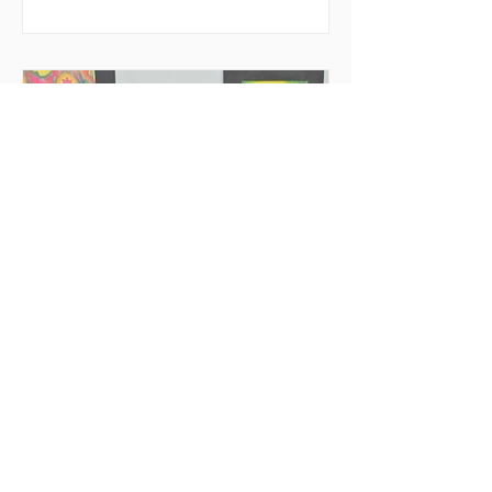
voluntariado, la fraternidad y el impacto
social directo. Creado como un
espacio de encuentro y acción, el
evento busca descentralizar las
experiencias de voluntariado y permitir
que las juventudes se involucren
activamente en causas urgentes, como
la acogida a migrantes, el apoyo
comunitario y el desar
25 jun
2 min de lectura
Emociones y
transformaciones profundas
Mi experiencia de voluntariado en
Rincón de Luz, Cochabamba. Antes de