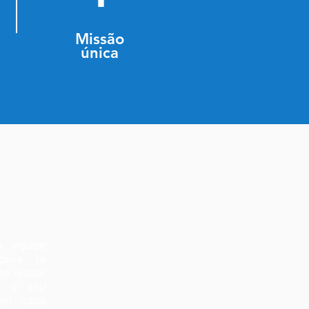
Missão
única
a equipe
para te
te ajudar
a o seu
com cada