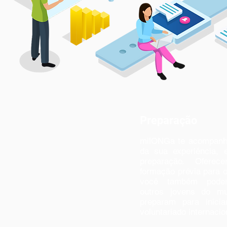
Preparação
milONGa te acompanh
da sua experiência, 
preparação. Ofere
formação prévia para o
você também poder
outros jovens do m
preparam para inicia
voluntariado internacio