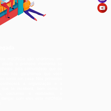
hegada
rios milONGa são unânimes em
e desde o primeiro momento se
olhidos pela comunidade que os
então nós garantimos que você
se sentir em casa. Nos primeiros
conhecerá a organização e a
 que te receberá, bem como a
a, costumes e realidades, e
 dançar com eles esta milONGa
.