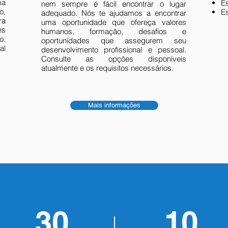
ma
Es
nem sempre é fácil encontrar o lugar
o,
E
adequado. Nós te ajudamos a encontrar
ra
uma oportunidade que ofereça valores
es
humanos, formação, desafios e
o.
oportunidades que assegurem seu
al
desenvolvimento profissional e pessoal.
Consulte as opções disponíveis
atualmente e os requisitos necessários.
Mais informações
30
10