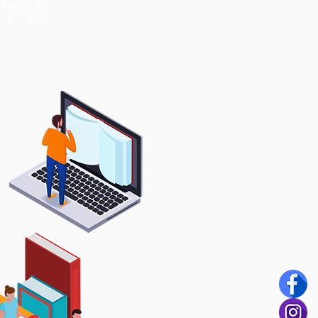
início da
á a sua