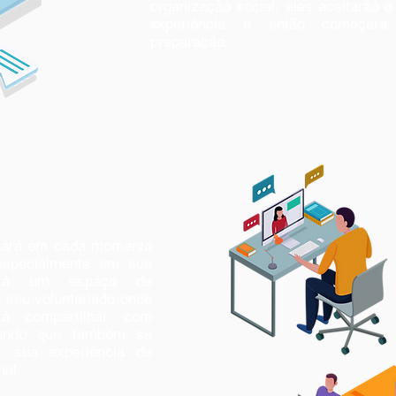
organização social, eles aceitarão o 
experiência e então começar
preparação.
ará em cada momento
especialmente em sua
cerá um espaço de
 seu voluntariado onde
á compartilhar com
undo que também se
r sua experiência de
nal.