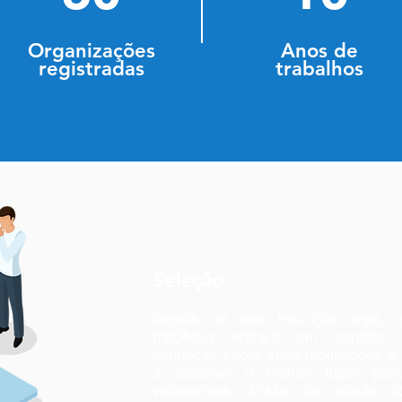
Organizações
Anos de
registradas
trabalhos
Seleção
Depois de sua inscrição aqui, 
milONGa entrará em contato 
conhecer, saber suas motivações e 
a escolher o melhor lugar par
voluntariado. Então, de acordo 