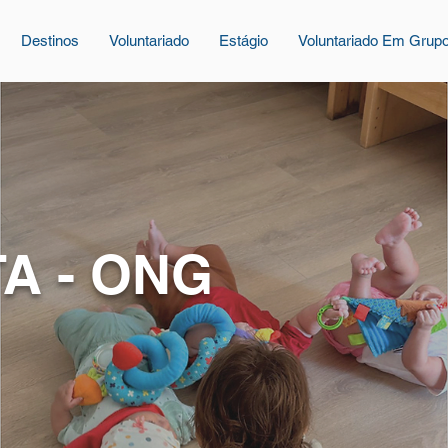
Destinos
Voluntariado
Estágio
Voluntariado Em Grup
A - ONG