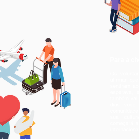
Para a c
Os voluntá
afirmar qu
sentiram ac
esperava, 
também vai 
dias você 
comunidade
sua cultur
começará a
internacional