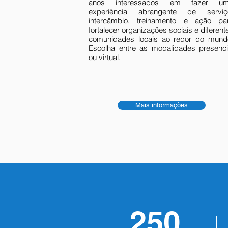
anos interessados ​​em fazer u
experiência abrangente de serviç
intercâmbio, treinamento e ação pa
fortalecer organizações sociais e diferent
comunidades locais ao redor do mund
Escolha entre as modalidades presenci
ou virtual.
Mais informações
250