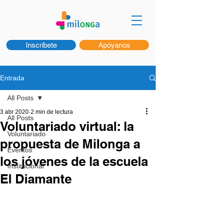
Inscríbete
Apóyanos
Entrada
All Posts
3 abr 2020
2 min de lectura
All Posts
Voluntariado virtual: la
Voluntariado
propuesta de Milonga a
Eventos
los jóvenes de la escuela
Institucional
El Diamante