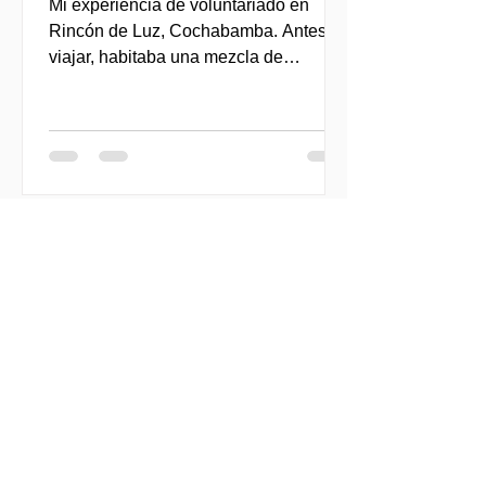
Mi experiencia de voluntariado en
Rincón de Luz, Cochabamba. Antes de
viajar, habitaba una mezcla de
entusiasmo, curiosidad y también
ciertas inseguridades. Sentía un fuerte
deseo de implicarme en una
experiencia de voluntariado que no
solo fuera de ayuda para otras
personas, sino que también me
permitiera cuestionar mis propios
privilegios y formas de estar en el
mundo. Mis expectativas no eran solo
“ayudar”, sino construir vínculos desde
el respeto, el cuidado y la escucha,