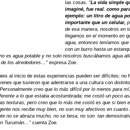
las cosas.
 “
La vida simple q
imaginé, fue real
, 
como para
ejemplo: un litro de agua p
importante que un celular,
 p
de esa manera, nosotros en l
llegamos en el momento en qu
agua, entonces teníamos que
con un burro hasta un estanqu
no es agua potable y no solo nosotros buscábamos agua allí
 de los alrededores…”
 expresa Zoe.
ales al inicio de estas experiencias pueden ser difíciles; no 
venes que tuvieron que adentrarse a una cultura con distint
“Personalmente creo que lo más difícil por lo menos para mí,
erente a lo que estaba acostumbrada; me costó un poco asi
s texturas, pero creo que lo más me costó es que si bien e
gente nos recibe muy bien, no son muy afectivos en cuanto 
ente no se abraza mucho, no se besa, no son  tan demostrat
 en Tucumán…”
 cuenta Zoe.