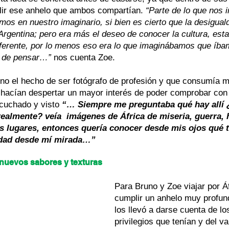
lir ese anhelo que ambos compartían. 
“Parte de lo que nos in
amos en nuestro imaginario, si bien es cierto que la desigual
 Argentina; pero era más el deseo de conocer la cultura, esta
iferente, por lo menos eso era lo que imaginábamos que íba
, de pensar…”
 nos cuenta Zoe.
no el hecho de ser fotógrafo de profesión y que consumía 
 hacían despertar un mayor interés de poder comprobar con
cuchado y visto 
“… Siempre me preguntaba qué hay allí ¿
ealmente? veía  imágenes de África de miseria, guerra,
 lugares, entonces quería conocer desde mis ojos qué ta
lidad desde mí mirada…”
, nuevos sabores y texturas
Para Bruno y Zoe viajar por Áf
cumplir un anhelo muy profun
los llevó a darse cuenta de l
privilegios que tenían y del va