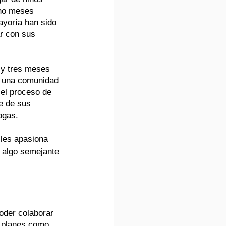
ho meses 
yoría han sido 
r con sus 
 y tres meses 
, una comunidad 
el proceso de 
e de sus 
ogas.
 les apasiona 
r algo semejante 
oder colaborar 
s planes como 