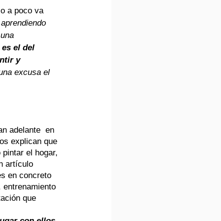
co a poco va 
 aprendiendo 
 una 
es el del 
tir y 
na excusa el 
an adelante  en 
nos explican que 
pintar el hogar, 
n artículo 
es en concreto 
, entrenamiento 
tación que 
ugar con ellos, 