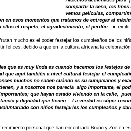
compartir la cena, los fines
vemos películas, comparti
n en esos momentos que tratamos de entregar al máxim
n ellos el respeto, el agradecimiento, el perdón…»
, expli
sfrutan mucho es el poder festejar los cumpleaños de los niñ
tir felices, debido a que en la cultura africana la celebraci
des que es muy linda es cuando hacemos los festejos de 
d que aquí también a nivel cultural festejar el cumpleañ
onces muchos no saben cuándo es su cumpleaños y exa
ienen, y a nosotros nos parecía  algo importante, el pode
 importantes; que hayan estado viviendo en la calle,  pue
rtancia y dignidad que tienen… La verdad es súper reco
voluntariado con niños festejarles los cumpleaños y darl
 crecimiento personal que han encontrado Bruno y Zoe en es