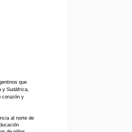
gentinos que 
 y Sudáfrica, 
u corazón y 
cia al norte de 
educación 
ar de niños 