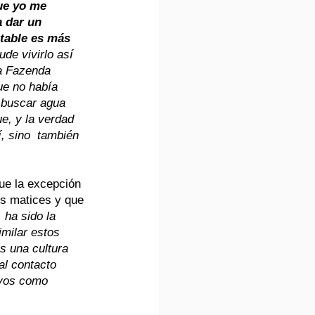
ue yo me 
 dar un 
otable es más 
ude vivirlo así 
a Fazenda 
e no había 
 buscar agua 
e, y la verdad 
, sino  también 
fue la excepción 
os matices y que 
 ha sido la 
milar estos 
s una cultura 
al contacto 
ivos como 