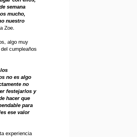
 de semana 
mos mucho, 
o nuestro 
ca Zoe.
os, algo muy 
ón del cumpleaños 
los 
os no es algo 
ctamente no 
r festejarlos y 
de hacer que 
mendable para 
es ese valor 
ta experiencia 