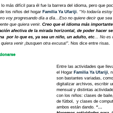
lo más difícil para él fue la barrera del idioma, pero que po
e los niños del hogar 
Familia Ya Ufariji
. 
“Yo todavía estoy
ero voy progresando día a día…Eso no quiere decir que sea
gente que quiera venir. 
Creo que el idioma más importante 
ción afectiva de la mirada horizontal, de poder hacer sen
a  por lo que es, ya sea un niño, un adulto, etc
… No es u
 quiera venir ¡busquen otra excusa!”
. Nos dice entre risas.
 donarse
Entre las actividades que llev
el Hogar 
Familia Ya Ufariji
, 
son bastantes variadas, como 
digitalizar archivos, escribir u
mensual y distintas actividad
con los niños: clases de baile
de fútbol,  y clases de compu
ambos están dando. 
“…
Hacemos actividades para  j