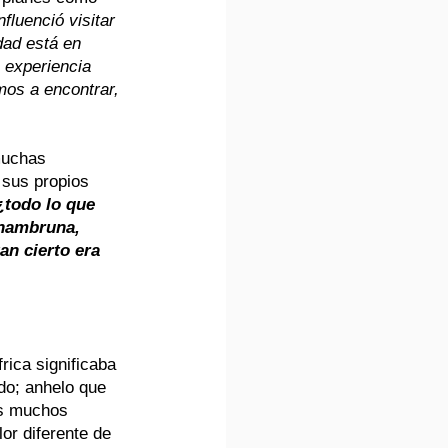
fluenció visitar 
dad está en 
 experiencia 
mos a encontrar, 
muchas 
 sus propios 
todo lo que 
 hambruna, 
n cierto era 
rica significaba 
do; anhelo que 
os muchos 
lor diferente de 