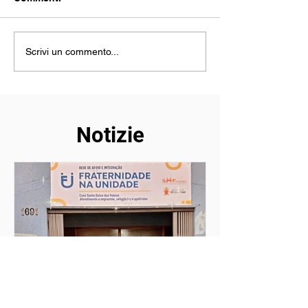
Viaggio d’amore
Essere presenti 
Scrivi un commento...
fraterno in Africa
distanza
Notizie