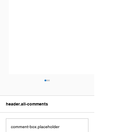
header.all-comments
Un viaje, un proyecto y
Crónica - "Milo
comment-box.placeholder