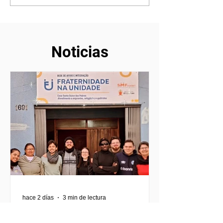
una aventura por vivir
sido la experie
fuerte de mi vi
Noticias
hace 2 días
3 min de lectura
MilONGa Fest 2026: