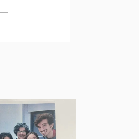
no mi ha confermato la
ona che vorrei essere