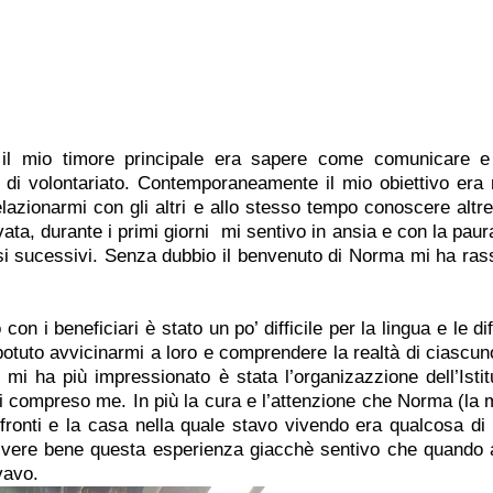
 il mio timore principale era sapere come comunicare e
di volontariato. Contemporaneamente il mio obiettivo era m
elazionarmi con gli altri e allo stesso tempo conoscere altre c
ta, durante i primi giorni  mi sentivo in ansia e con la pau
ssi sucessivi. Senza dubbio il benvenuto di Norma mi ha ras
o con i beneficiari è stato un po’ difficile per la lingua e le dif
otuto avvicinarmi a loro e comprendere la realtà di ciascuno
mi ha più impressionato è stata l’organizazzione dell’Istitu
ti compreso me. In più la cura e l’attenzione che Norma (la 
fronti e la casa nella quale stavo vivendo era qualcosa di 
ivere bene questa esperienza giacchè sentivo che quando 
vavo.