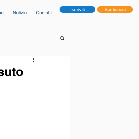
Iscriviti
Sostieneci
po
Notizie
Contatti
ssuto