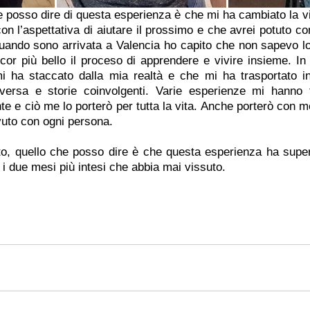
e posso dire di questa esperienza è che mi ha cambiato la vit
 con l’aspettativa di aiutare il prossimo e che avrei potuto c
quando sono arrivata a Valencia ho capito che non sapevo lo 
or più bello il proceso di apprendere e vivire insieme. In
i ha staccato dalla mia realtà e che mi ha trasportato in
versa e storie coinvolgenti. Varie esperienze mi hanno f
 e ciò me lo porterò per tutta la vita. Anche porterò con me
vuto con ogni persona.
sto, quello che posso dire è che questa esperienza ha super
i i due mesi più intesi che abbia mai vissuto.