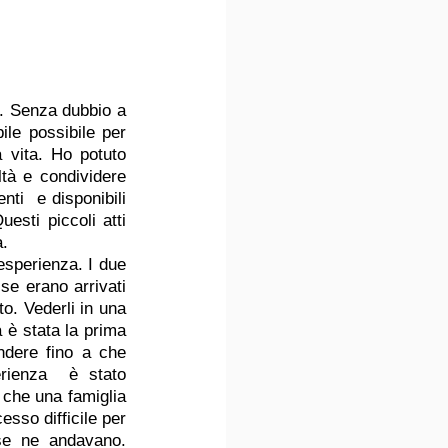
o. Senza dubbio a 
le possibile per 
vita. Ho potuto 
tà e condividere 
ti  e disponibili 
esti piccoli atti 
. 
sperienza. I due 
e erano arrivati 
. Vederli in una 
 è stata la prima 
dere fino a che 
rienza  è stato 
 che una famiglia 
sso difficile per 
se ne andavano. 