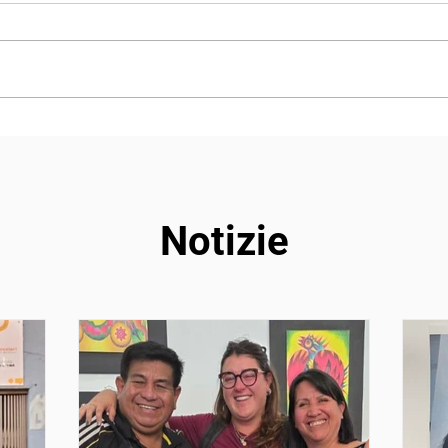
Emozioni e profonde
Liba
trasformazioni
pers
Notizie