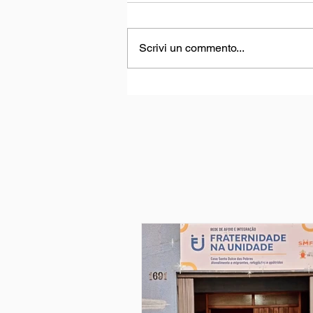
Scrivi un commento...
MilONGa Fest 2026:
Celebrare l'impegno e
trasformare le realtà