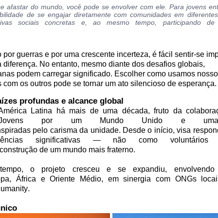
e afastar do mundo, você pode se envolver com ele. Para jovens ent
bilidade de se engajar diretamente com comunidades em diferentes
iativas sociais concretas e, ao mesmo tempo, participando d
r guerras e por uma crescente incerteza, é fácil sentir-se imp
 diferença. No entanto, mesmo diante dos desafios globais, 
anas podem carregar significado. Escolher como usamos nosso
com os outros pode se tornar um ato silencioso de esperança.
zes profundas e alcance global
mérica Latina há mais de uma década, fruto da colabora
s Jovens por um Mundo Unido e um
nspiradas pelo carisma da unidade. Desde o início, visa respon
ências significativas — não como voluntários i
construção de um mundo mais fraterno. 
mpo, o projeto cresceu e se expandiu, envolvendo o
pa, África e Oriente Médio, em sinergia com ONGs locai
.
Humanity
único