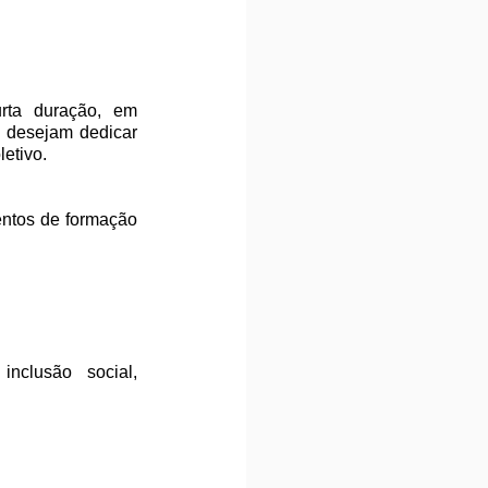
rta duração, em 
 desejam dedicar 
etivo. 
entos de formação 
clusão social, 