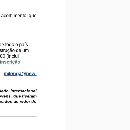
acolhimento que 
e todo o país 
strução de um 
0 (inclui 
 inscrição
: 
milonga@new-
do internacional 
ovens, que tiveram 
cidos ao redor do 