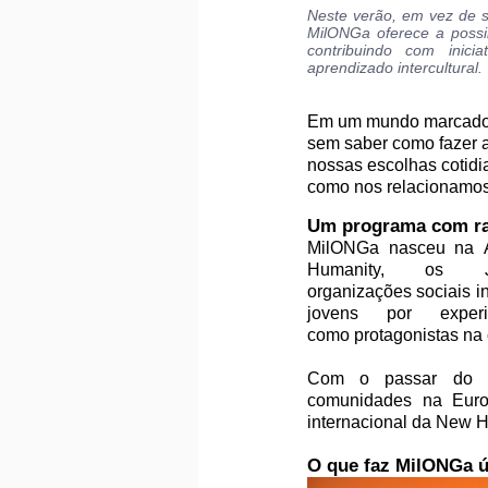
Neste verão, em vez de s
MilONGa oferece a possi
contribuindo com inic
aprendizado intercultural.
Em um mundo marcado po
sem saber como fazer a
nossas escolhas cotidi
como nos relacionamos 
U
m programa com raí
MilONGa nasceu na A
Humanity, o
organizações sociais i
jovens por experi
como protagonistas na 
Com o passar do te
comunidades na Euro
internacional da New 
O que faz MilONGa 