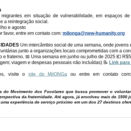
A
 migrantes em situação de vulnerabilidade, em espaços de 
 a reintegração social. 
ulho e agosto 
r favor, entre em contato com: 
milonga@new-humanity.org
CIDADES
 Um intercâmbio social de uma semana, onde jovens d
luntárias junto a organizações locais comprometidas com a con
 e fraterno. 
📅 Uma semana em junho ou julho de 2025 💶 R$50
gem; viagem e despesas pessoais não incluídas) 📝 
Link para
s, visite o 
site do MilONGa
 ou entre em contato com
 do Movimento dos Focolares que busca promover o voluntaria
erspectiva da fraternidade. Até agora, já envolveu mais de 1500 j
 uma experiência de serviço próximo em um dos 27 destinos ofere