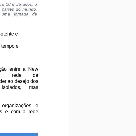
re 18 e 35 anos, o 
 partes do mundo, 
e uma jornada de 
otente e 
 tempo e 
 
ção entre a New 
a rede de 
der ao desejo dos 
solados, mas 
rganizações e 
s e com a rede 