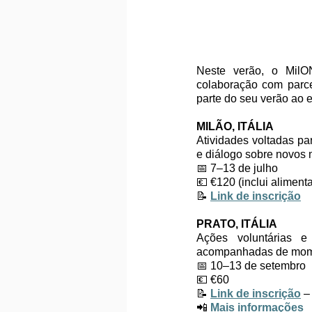
Neste verão, o MilON
colaboração com parce
parte do seu verão ao e
MILÃO, ITÁLIA
Atividades voltadas pa
e diálogo sobre novos 
📅 7–13 de julho 
💶 €120 (inclui alimen
📝 
Link de inscrição
PRATO, ITÁLIA
Ações voluntárias e
acompanhadas de moment
📅 10–13 de setembro 
💶 €60  
📝 
Link de inscrição
 –
📲 
Mais informações 