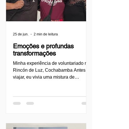
25 de jun.
2 min de leitura
Emoções e profundas
transformações
Minha experiência de voluntariado no
Rincón de Luz, Cochabamba Antes de
viajar, eu vivia uma mistura de
entusiasmo, curiosidade e também
certas inseguranças. Sentia um forte
desejo de me envolver em uma
experiência de voluntariado que não
fosse apenas uma ajuda para outras
pessoas, mas que também me
permitisse questionar meus próprios