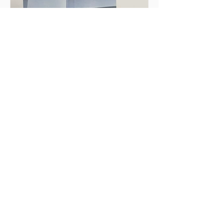
privilégios e formas de estar no mundo.
Minhas expectativas não eram apenas
“ajudar”, mas construir vínculos a partir
do respeito, do cuidado e
20 de mai.
3 min de leitura
O Líbano confirmou a
pessoa que eu gostaria de
ser
Eu estava muito curiosa e
entusiasmada com a ideia de partir
para o Líbano: mal podia esperar para
mergulhar em uma nova cultura,